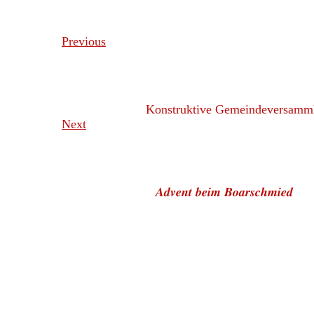
Previous
Konstruktive Gemeindeversamm
Next
𝑨𝒅𝒗𝒆𝒏𝒕 𝒃𝒆𝒊𝒎 𝑩𝒐𝒂𝒓𝒔𝒄𝒉𝒎𝒊𝒆𝒅