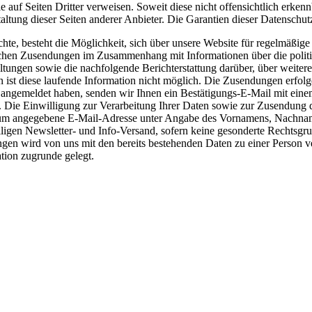
e auf Seiten Dritter verweisen. Soweit diese nicht offensichtlich erkenn
altung dieser Seiten anderer Anbieter. Die Garantien dieser Datenschutz
e, besteht die Möglichkeit, sich über unsere Website für regelmäßige
ischen Zusendungen im Zusammenhang mit Informationen über die politi
altungen sowie die nachfolgende Berichterstattung darüber, über weit
st diese laufende Information nicht möglich. Die Zusendungen erfolgen
angemeldet haben, senden wir Ihnen ein Bestätigungs-E-Mail mit eine
. Die Einwilligung zur Verarbeitung Ihrer Daten sowie zur Zusendung 
essum angegebene E-Mail-Adresse unter Angabe des Vornamens, Nachnam
en Newsletter- und Info-Versand, sofern keine gesonderte Rechtsgrun
en wird von uns mit den bereits bestehenden Daten zu einer Person v
tion zugrunde gelegt.