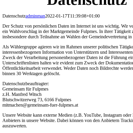
Datenschutz
adminman
2022-01-17T11:39:08+01:00
Der Schutz von persönlichen Daten im Internet ist uns wichtig. Wi
ein Wahlvorschlag in der Marktgemeinde Fulpmes. In ihrer Tätigkeit 
insbesondere durch Teilnahme an Wahlen der Gemeindevertretung in
Als Wählergruppe agieren wir im Rahmen unserer politischen Tätigkei
interessenbezogenen Information von Unterstützern und Interessenten
Zweck der Verarbeitung personenbezogener Daten ist die Führung ein
Unterschriftenlisten halten wir evident zum Zweck der Dokumentati
Öffentlichkeitsarbeit verwendet. Weder Daten noch Bildrechte werde
binnen 30 Werktagen gelöscht.
Datenschutzbeauftragter:
Gemeinsam für Fulpmes
z.H. Manfred Witsch
Blutschwitzerweg 73, 6166 Fulpmes
mitmachen@gemeinsam-fuer-fulpmes.at
Unsere Website kann externe Medien (z.B. YouTube, Instagram oder Fa
Anbieters in unsere Website. Dabei können von den Anbietern Track
auszuwerten.