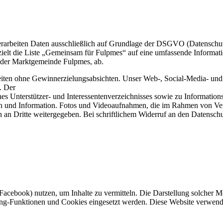
r verarbeiten Daten ausschließlich auf Grundlage der DSGVO (Datensch
zielt die Liste „Gemeinsam für Fulpmes“ auf eine umfassende Informat
 der Marktgemeinde Fulpmes, ab.
ten ohne Gewinnerzielungsabsichten. Unser Web-, Social-Media- und Au
. Der
es Unterstützer- und Interessentenverzeichnisses sowie zu Informatio
on und Information. Fotos und Videoaufnahmen, die im Rahmen von Ver
n an Dritte weitergegeben. Bei schriftlichem Widerruf an den Datensc
cebook) nutzen, um Inhalte zu vermitteln. Die Darstellung solcher Med
ing-Funktionen und Cookies eingesetzt werden. Diese Website verwen