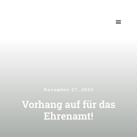
Skip
to
Toggle
content
Naviga
Start
Unser Team
Neuigkeiten
November 27, 2023
Vorhang auf für das
Kontakt
Ehrenamt!