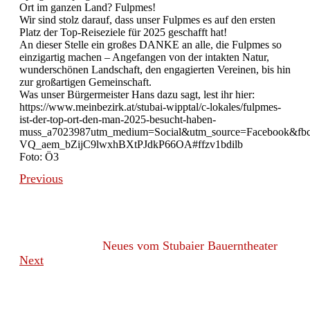
Ort im ganzen Land? Fulpmes!
Wir sind stolz darauf, dass unser Fulpmes es auf den ersten
Platz der Top-Reiseziele für 2025 geschafft hat!
An dieser Stelle ein großes DANKE an alle, die Fulpmes so
einzigartig machen – Angefangen von der intakten Natur,
wunderschönen Landschaft, den engagierten Vereinen, bis hin
zur großartigen Gemeinschaft.
Was unser Bürgermeister Hans dazu sagt, lest ihr hier:
https://www.meinbezirk.at/stubai-wipptal/c-lokales/fulpmes-
ist-der-top-ort-den-man-2025-besucht-haben-
muss_a7023987utm_medium=Social&utm_source=Faceboo
VQ_aem_bZijC9lwxhBXtPJdkP66OA#ffzv1bdilb
Foto: Ö3
Previous
Neues vom Stubaier Bauerntheater
Next