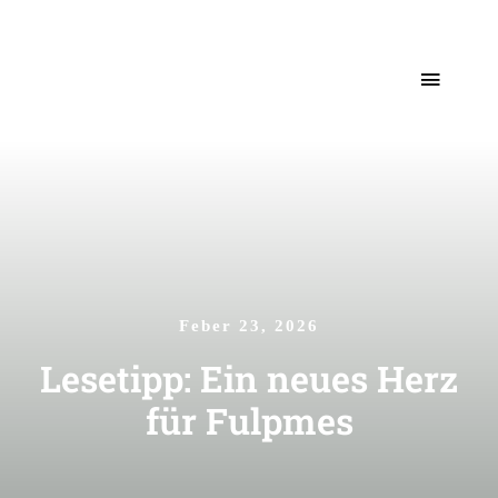
Skip
Toggle
to
Naviga
content
Start
Unser Team
Neuigkeiten
Feber 23, 2026
Lesetipp: Ein neues Herz
Kontakt
für Fulpmes